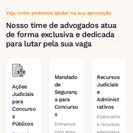
Veja como podemos ajudar na sua aprovação
Nosso time de advogados atua
de forma exclusiva e dedicada
para lutar pela sua vaga
Mandado
Recursos
de
Judiciais
Ações
Seguranç
e
Judiciais
a para
Administ
para
Concurso
rativos
Concurso
s
s
Elaboramo
Públicos
Entramos
s recursos
com essa
administra