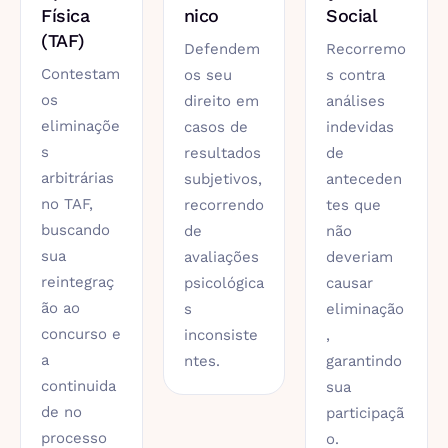
Física
nico
Social
(TAF)
Defendem
Recorremo
Contestam
os seu
s contra
os
direito em
análises
eliminaçõe
casos de
indevidas
s
resultados
de
arbitrárias
subjetivos,
anteceden
no TAF,
recorrendo
tes que
buscando
de
não
sua
avaliações
deveriam
reintegraç
psicológica
causar
ão ao
s
eliminação
concurso e
inconsiste
,
a
ntes.
garantindo
continuida
sua
de no
participaçã
processo
o.