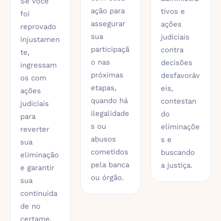
Se você
ação para
tivos e
foi
assegurar
ações
reprovado
sua
judiciais
injustamen
participaçã
contra
te,
o nas
decisões
ingressam
próximas
desfavoráv
os com
etapas,
eis,
ações
quando há
contestan
judiciais
ilegalidade
do
para
s ou
eliminaçõe
reverter
abusos
s e
sua
cometidos
buscando
eliminação
pela banca
a justiça.
e garantir
ou órgão.
sua
continuida
de no
certame.