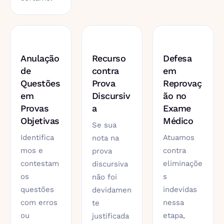
Anulação
Recurso
Defesa
de
contra
em
Questões
Prova
Reprovaç
em
Discursiv
ão no
Provas
a
Exame
Objetivas
Médico
Se sua
Identifica
Atuamos
nota na
mos e
contra
prova
contestam
eliminaçõe
discursiva
os
s
não foi
questões
indevidas
devidamen
com erros
nessa
te
ou
etapa,
justificada