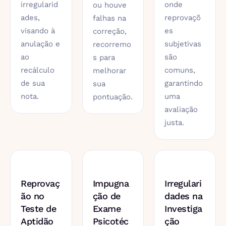
irregularid
onde
ou houve
ades,
reprovaçõ
falhas na
visando à
es
correção,
anulação e
subjetivas
recorremo
ao
são
s para
recálculo
comuns,
melhorar
de sua
garantindo
sua
nota.
uma
pontuação.
avaliação
justa.
Reprovaç
Impugna
Irregulari
ão no
ção de
dades na
Teste de
Exame
Investiga
Aptidão
Psicotéc
ção