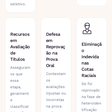
seletivo.
Recursos
Defesa
em
em
Eliminaçã
Avaliação
Reprovaç
o
de
ão na
Indevida
Títulos
Prova
nas
Oral
Asseguram
Cotas
Contestam
os que
Raciais
os
essa
Se foi
avaliações
etapa,
reprovado
injustas ou
geralment
na fase de
incorretas
e
heteroiden
na prova
classificat
tificação