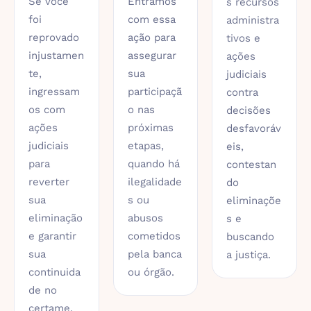
Se você
Entramos
s recursos
foi
com essa
administra
reprovado
ação para
tivos e
injustamen
assegurar
ações
te,
sua
judiciais
ingressam
participaçã
contra
os com
o nas
decisões
ações
próximas
desfavoráv
judiciais
etapas,
eis,
para
quando há
contestan
reverter
ilegalidade
do
sua
s ou
eliminaçõe
eliminação
abusos
s e
e garantir
cometidos
buscando
sua
pela banca
a justiça.
continuida
ou órgão.
de no
certame.