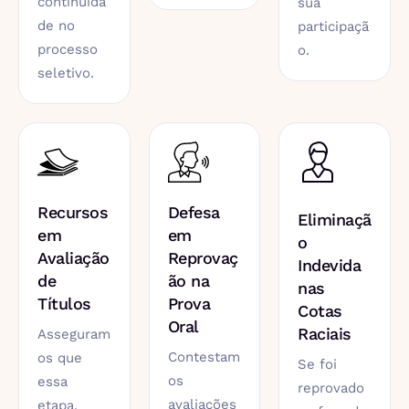
continuida
sua
de no
participaçã
processo
o.
seletivo.
Recursos
Defesa
Eliminaçã
em
em
o
Avaliação
Reprovaç
Indevida
de
ão na
nas
Títulos
Prova
Cotas
Oral
Raciais
Asseguram
Contestam
os que
Se foi
os
essa
reprovado
avaliações
etapa,