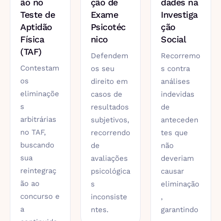
ão no
ção de
dades na
Teste de
Exame
Investiga
Aptidão
Psicotéc
ção
Física
nico
Social
(TAF)
Defendem
Recorremo
Contestam
os seu
s contra
os
direito em
análises
eliminaçõe
casos de
indevidas
s
resultados
de
arbitrárias
subjetivos,
anteceden
no TAF,
recorrendo
tes que
buscando
de
não
sua
avaliações
deveriam
reintegraç
psicológica
causar
ão ao
s
eliminação
concurso e
inconsiste
,
a
ntes.
garantindo