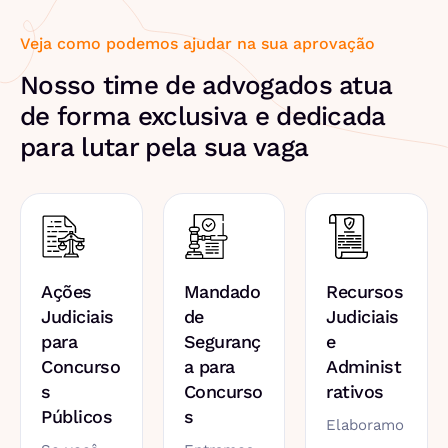
Veja como podemos ajudar na sua aprovação
Nosso time de advogados atua
de forma exclusiva e dedicada
para lutar pela sua vaga
Ações
Mandado
Recursos
Judiciais
de
Judiciais
para
Seguranç
e
Concurso
a para
Administ
s
Concurso
rativos
Públicos
s
Elaboramo