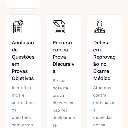
Anulação
Recurso
Defesa
de
contra
em
Questões
Prova
Reprovaç
em
Discursiv
ão no
Provas
a
Exame
Objetivas
Médico
Se sua
Identifica
Atuamos
nota na
mos e
contra
prova
contestam
eliminaçõe
discursiva
os
s
não foi
questões
indevidas
devidamen
com erros
nessa
te