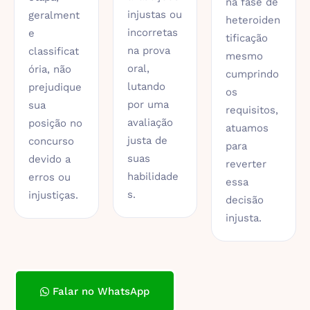
na fase de
injustas ou
geralment
heteroiden
incorretas
e
tificação
na prova
classificat
mesmo
oral,
ória, não
cumprindo
lutando
prejudique
os
por uma
sua
requisitos,
avaliação
posição no
atuamos
justa de
concurso
para
suas
devido a
reverter
habilidade
erros ou
essa
s.
injustiças.
decisão
injusta.
Falar no WhatsApp